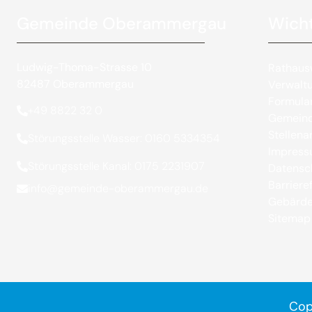
Gemeinde Oberammergau
Wicht
Ludwig-Thoma-Strasse 10
Rathaus
82487 Oberammergau
Verwalt
Formula
+49 8822 32 0
Gemeind
Stellen
Störungsstelle Wasser: 0160 5334354
Impres
Störungsstelle Kanal: 0175 2231907
Datensc
Barrieref
info@gemeinde-oberammergau.de
Gebärde
Sitemap
Cop