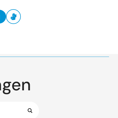
t
ngen