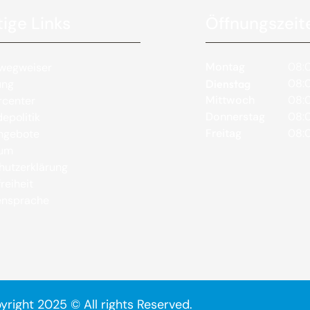
ige Links
Öffnungszeit
Montag
08:0
wegweiser
08:0
ung
Dienstag
Mittwoch
08:0
rcenter
Donnerstag
08:0
epolitik
Freitag
08:0
angebote
sum
hutzerklärung
reiheit
nsprache
yright 2025 © All rights Reserved.