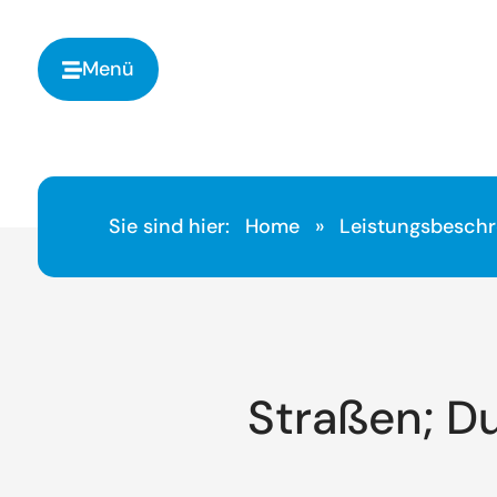
springen
Menü
Sie sind hier:
Home
»
Leistungsbesch
Straßen; D