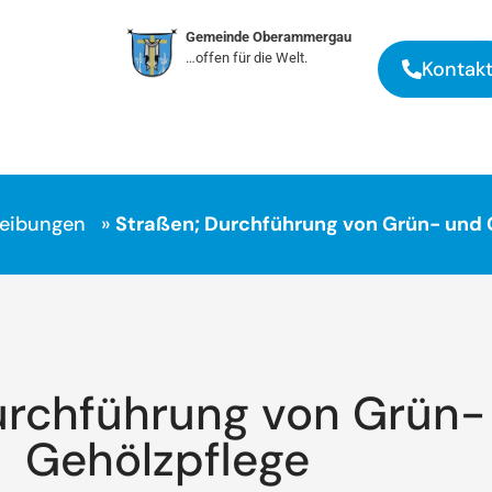
Gemeinde Oberammergau
…offen für die Welt.
Kontak
reibungen
»
Straßen; Durchführung von Grün- und 
urchführung von Grün-
Gehölzpflege