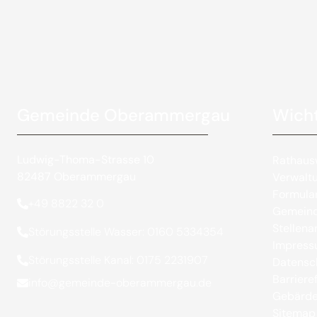
Gemeinde Oberammergau
Wicht
Ludwig-Thoma-Strasse 10
Rathaus
82487 Oberammergau
Verwalt
Formula
+49 8822 32 0
Gemeind
Stellen
Störungsstelle Wasser: 0160 5334354
Impres
Störungsstelle Kanal: 0175 2231907
Datensc
Barrieref
info@gemeinde-oberammergau.de
Gebärde
Sitemap