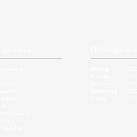
ige Links
Öffnungszeit
Montag
08:0
wegweiser
08:0
ung
Dienstag
Mittwoch
08:0
rcenter
Donnerstag
08:0
epolitik
Freitag
08:0
angebote
sum
hutzerklärung
reiheit
nsprache