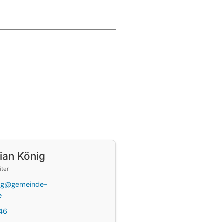
ian König
iter
nig@gemeinde-
e
46