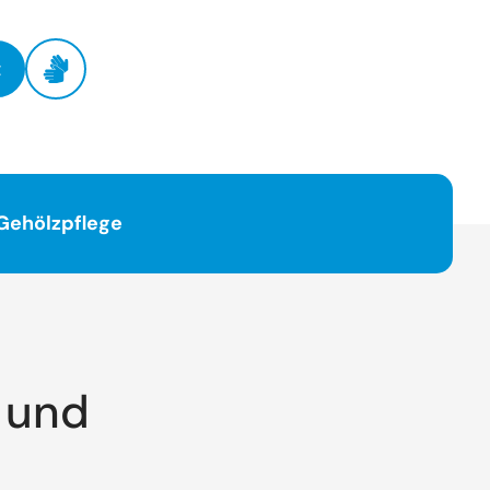
t
Gehölzpflege
 und