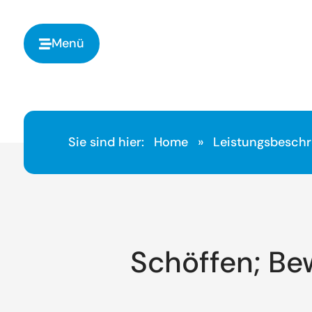
springen
Menü
Sie sind hier:
Home
»
Leistungsbesch
Schöffen; Be