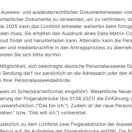
, Ausweis- und ausländerrechtlichen Dokumentenwesen vom
 hoheitlicher Dokumente zu verwenden, um zu verhindern, das
ai 2025 kann das Lichtbild entweder weiterhin beim Fotogr
laden muss. Sie erhalten den Ausdruck eines Data-Matrix-Co
Cloud findet und herunterladen kann. Alternativ kann die P
hmen und medienbruchfrei in den Antragsprozess zu überneh
den Sie sich bitte dorthin.
Möglichkeit, sich beantragte deutsche Personalausweise fü
ie Sendung darf nur persönlich an die Adressatin oder den
i Ihrer Personalausweisbehörde.
sweis im Scheckkartenformat eingeführt. Wesentliche Neue
herung der Fingerabdrücke (bis 01.08.2021) die Einführung 
usweisfunktion ("Das bin ich."). Zudem ist der neue Person
ben." bzw. "Das will ich.") vorbereitet.
sätzlich zu dem Lichtbild zwei Fingerabdrücke der Auswei
 Bezug auf die Aufnahme der Fingerabdrücke entfällt. Die