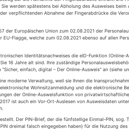
 Sie werden spätestens bei Abholung des Ausweises beim A
 der verpflichtenden Abnahme der Fingerabdrücke die Vero
57 der Europäischen Union zum 02.08.2021 der Personalau
der EU-Flagge, welche zum 02.08.2021 ebenso auf allen Per
ktronischen Identitätsnachweises die eID-Funktion (Online-
Sie 16 Jahre alt sind. Ihre zuständige Personalausweisbehö
Sicher, einfach, digital – Der Online-Ausweis" an (siehe u
 eine moderne Verwaltung, weil sie Ihnen die Inanspruchnahm
e elektronische Wohnsitzanmeldung und die elektronische B
en der Online-Ausweisfunktion von privatwirtschaftlich
 2017 ist auch ein Vor-Ort-Auslesen von Ausweisdaten un
h.
ellt. Der PIN-Brief, der die fünfstellige Einmal-PIN, sog.
PIN dreimal falsch eingegeben haben) für die Nutzung des