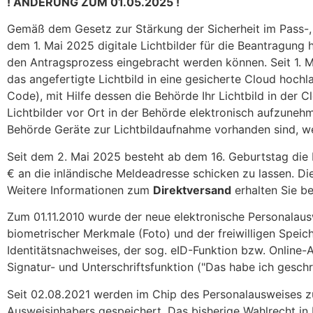
! ÄNDERUNG ZUM 01.05.2025 !
Gemäß dem Gesetz zur Stärkung der Sicherheit im Pass-
dem 1. Mai 2025 digitale Lichtbilder für die Beantragung
den Antragsprozess eingebracht werden können. Seit 1. M
das angefertigte Lichtbild in eine gesicherte Cloud hoch
Code), mit Hilfe dessen die Behörde Ihr Lichtbild in der 
Lichtbilder vor Ort in der Behörde elektronisch aufzune
Behörde Geräte zur Lichtbildaufnahme vorhanden sind, wen
Seit dem 2. Mai 2025 besteht ab dem 16. Geburtstag die 
€ an die inländische Meldeadresse schicken zu lassen. D
Weitere Informationen zum
Direktversand
erhalten Sie be
Zum 01.11.2010 wurde der neue elektronische Personalau
biometrischer Merkmale (Foto) und der freiwilligen Speic
Identitätsnachweises, der sog. eID-Funktion bzw. Online-A
Signatur- und Unterschriftsfunktion ("Das habe ich geschrie
Seit 02.08.2021 werden im Chip des Personalausweises zu
Ausweisinhabers gespeichert. Das bisherige Wahlrecht in