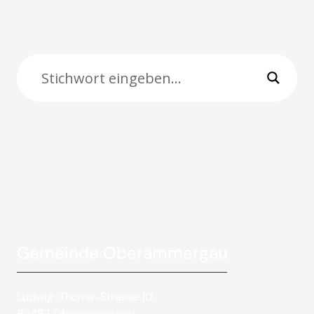
Gemeinde Oberammergau
Ludwig-Thoma-Strasse 10
82487 Oberammergau