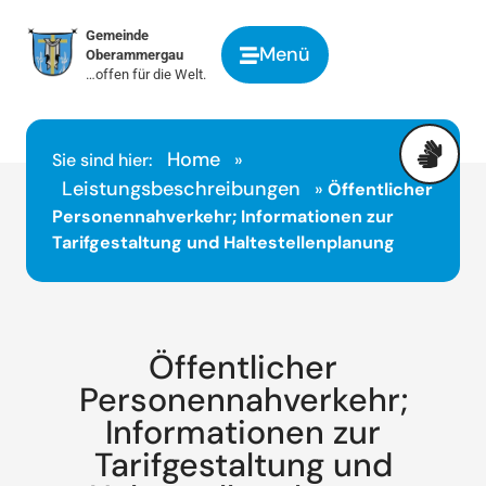
springen
Gemeinde
Menü
Oberammergau
…offen für die Welt.
Home
Sie sind hier:
»
Leistungsbeschreibungen
»
Öffentlicher
Personennahverkehr; Informationen zur
Tarifgestaltung und Haltestellenplanung
Öffentlicher
Personennahverkehr;
Informationen zur
Tarifgestaltung und