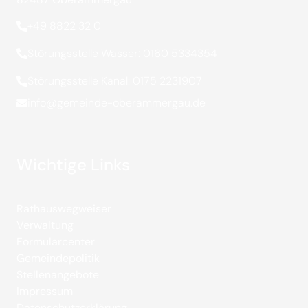
+49 8822 32 0
Störungsstelle Wasser: 0160 5334354
Störungsstelle Kanal: 0175 2231907
info@gemeinde-oberammergau.de
Wichtige Links
Rathauswegweiser
Verwaltung
Formularcenter
Gemeindepolitik
Stellenangebote
Impressum
Datenschutzerklärung