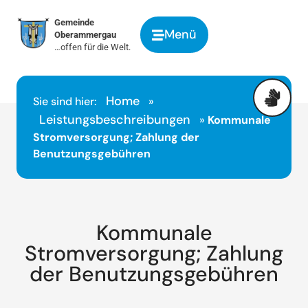
springen
Gemeinde
Menü
Oberammergau
…offen für die Welt.
Home
Sie sind hier:
»
Leistungsbeschreibungen
»
Kommunale
Stromversorgung; Zahlung der
Benutzungsgebühren
Kommunale
Stromversorgung; Zahlung
der Benutzungsgebühren