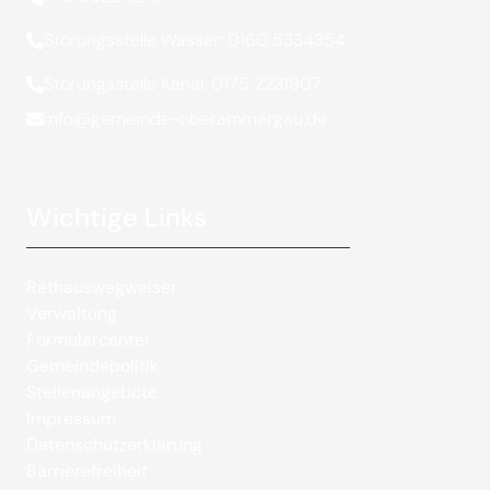
Störungsstelle Wasser: 0160 5334354
Störungsstelle Kanal: 0175 2231907
info@gemeinde-oberammergau.de
Wichtige Links
Rathauswegweiser
Verwaltung
Formularcenter
Gemeindepolitik
Stellenangebote
Impressum
Datenschutzerklärung
Barrierefreiheit