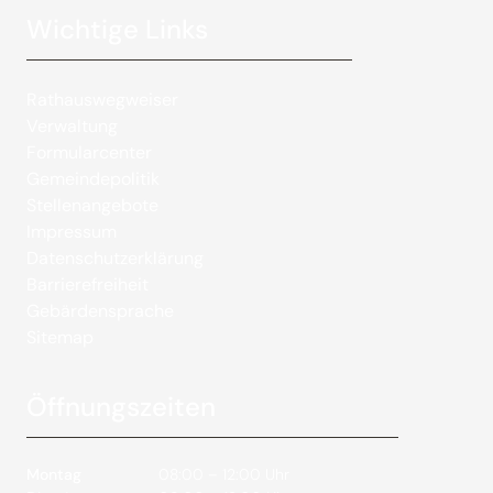
Wichtige Links
Rathauswegweiser
Verwaltung
Formularcenter
Gemeindepolitik
Stellenangebote
Impressum
Datenschutzerklärung
Barrierefreiheit
Gebärdensprache
Sitemap
Öffnungszeiten
Montag
08:00 – 12:00 Uhr