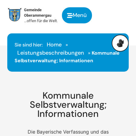
springen
Gemeinde
Menü
Oberammergau
…offen für die Welt.
Home
Sie sind hier:
»
Leistungsbeschreibungen
»
Kommunale
Selbstverwaltung; Informationen
Kommunale
Selbstverwaltung;
Informationen
Die Bayerische Verfassung und das