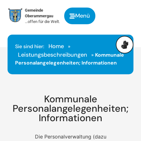
springen
Gemeinde
Menü
Oberammergau
…offen für die Welt.
Home
Sie sind hier:
»
Leistungsbeschreibungen
»
Kommunale
Personalangelegenheiten; Informationen
Kommunale
Personalangelegenheiten;
Informationen
Die Personalverwaltung (dazu