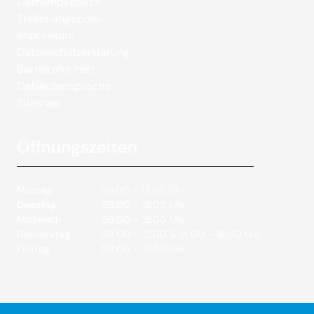
Gemeindepolitik
Stellenangebote
Impressum
Datenschutzerklärung
Barrierefreiheit
Gebärdensprache
Sitemap
Öffnungszeiten
Montag
08:00 – 12:00 Uhr
Dienstag
08:00 – 12:00 Uhr
Mittwoch
08:00 – 12:00 Uhr
Donnerstag
08:00 – 12:00 & 14:00 – 18:00 Uhr
Freitag
08:00 – 12:00 Uhr