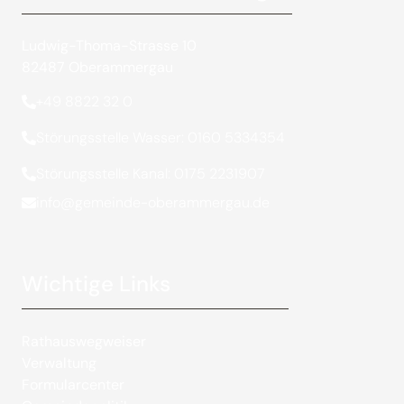
Ludwig-Thoma-Strasse 10
82487 Oberammergau
+49 8822 32 0
Störungsstelle Wasser: 0160 5334354
Störungsstelle Kanal: 0175 2231907
info@gemeinde-oberammergau.de
Wichtige Links
Rathauswegweiser
Verwaltung
Formularcenter