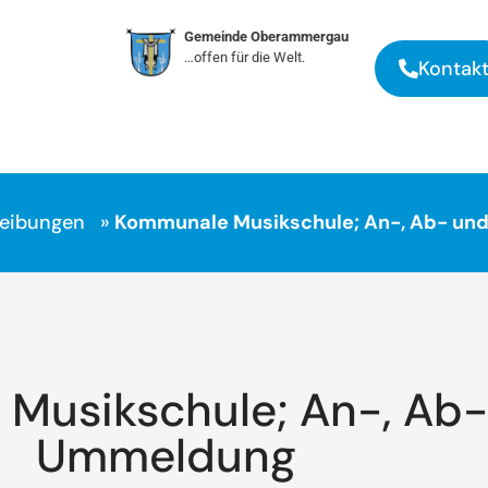
Gemeinde Oberammergau
…offen für die Welt.
Kontak
reibungen
»
Kommunale Musikschule; An-, Ab- u
Musikschule; An-, Ab-
Ummeldung