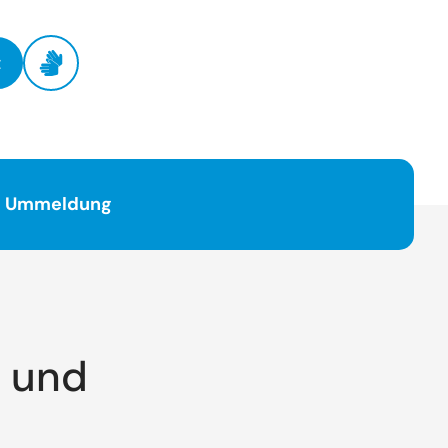
t
nd Ummeldung
 und