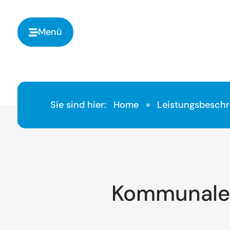
springen
Menü
Sie sind hier:
Home
»
Leistungsbesch
Kommunale 