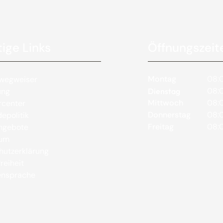
ige Links
Öffnungszeit
Montag
08:0
wegweiser
08:0
ung
Dienstag
Mittwoch
08:0
rcenter
Donnerstag
08:0
epolitik
Freitag
08:0
angebote
sum
hutzerklärung
reiheit
nsprache