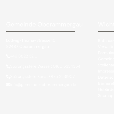
Gemeinde Oberammergau
Wicht
Ludwig-Thoma-Strasse 10
Rathaus
82487 Oberammergau
Verwalt
Formula
+49 8822 32 0
Gemeind
Stellen
Störungsstelle Wasser: 0160 5334354
Impres
Störungsstelle Kanal: 0175 2231907
Datensc
Barrieref
info@gemeinde-oberammergau.de
Gebärde
Sitemap