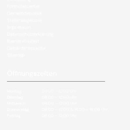
Formularcenter
Gemeindepolitik
Stellenangebote
Impressum
Datenschutzerklärung
Barrierefreiheit
Gebärdensprache
Sitemap
Öffnungszeiten
Montag
08:00 – 12:00 Uhr
Dienstag
08:00 – 12:00 Uhr
Mittwoch
08:00 – 12:00 Uhr
Donnerstag
08:00 – 12:00 & 14:00 – 18:00 Uhr
Freitag
08:00 – 12:00 Uhr