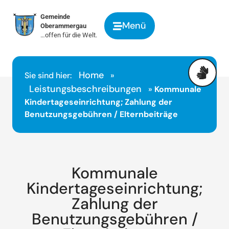
springen
Gemeinde
Menü
Oberammergau
…offen für die Welt.
Home
Sie sind hier:
»
Leistungsbeschreibungen
»
Kommunale
Kindertageseinrichtung; Zahlung der
Benutzungsgebühren / Elternbeiträge
Kommunale
Kindertageseinrichtung;
Zahlung der
Benutzungsgebühren /