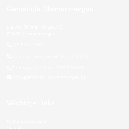
Gemeinde Oberammergau
Ludwig-Thoma-Strasse 10
82487 Oberammergau
+49 8822 32 0
Störungsstelle Wasser: 0160 5334354
Störungsstelle Kanal: 0175 2231907
info@gemeinde-oberammergau.de
Wichtige Links
Rathauswegweiser
Verwaltung