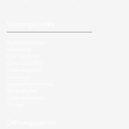
Wichtige Links
Rathauswegweiser
Verwaltung
Formularcenter
Gemeindepolitik
Stellenangebote
Impressum
Datenschutzerklärung
Barrierefreiheit
Gebärdensprache
Sitemap
Öffnungszeiten