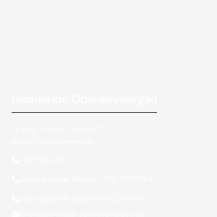
Gemeinde Oberammergau
Ludwig-Thoma-Strasse 10
82487 Oberammergau
+49 8822 32 0
Störungsstelle Wasser: 0160 5334354
Störungsstelle Kanal: 0175 2231907
info@gemeinde-oberammergau.de