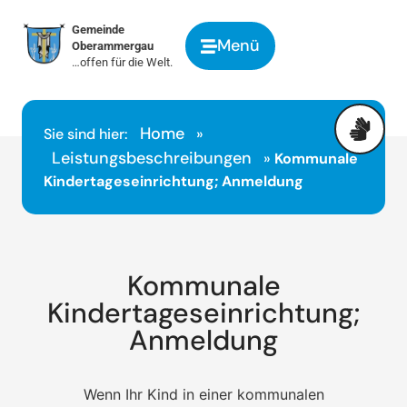
springen
Gemeinde
Menü
Oberammergau
…offen für die Welt.
Home
Sie sind hier:
»
Leistungsbeschreibungen
»
Kommunale
Kindertageseinrichtung; Anmeldung
Kommunale
Kindertageseinrichtung;
Anmeldung
Wenn Ihr Kind in einer kommunalen