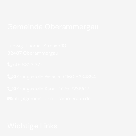
Gemeinde Oberammergau
Ludwig-Thoma-Strasse 10
82487 Oberammergau
+49 8822 32 0
Störungsstelle Wasser: 0160 5334354
Störungsstelle Kanal: 0175 2231907
info@gemeinde-oberammergau.de
Wichtige Links