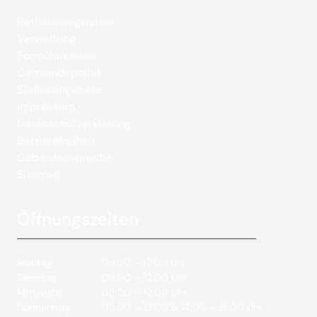
Rathauswegweiser
Verwaltung
Formularcenter
Gemeindepolitik
Stellenangebote
Impressum
Datenschutzerklärung
Barrierefreiheit
Gebärdensprache
Sitemap
Öffnungszeiten
Montag
08:00 – 12:00 Uhr
Dienstag
08:00 – 12:00 Uhr
Mittwoch
08:00 – 12:00 Uhr
Donnerstag
08:00 – 12:00 & 14:00 – 18:00 Uhr