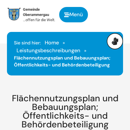
springen
Gemeinde
Menü
Oberammergau
…offen für die Welt.
Home
Sie sind hier:
»
Leistungsbeschreibungen
»
Flächennutzungsplan und Bebauungsplan;
Öffentlichkeits- und Behördenbeteiligung
Flächennutzungsplan und
Bebauungsplan;
Öffentlichkeits- und
Behördenbeteiligung