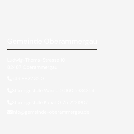
Gemeinde Oberammergau
Ludwig-Thoma-Strasse 10
82487 Oberammergau
+49 8822 32 0
Störungsstelle Wasser: 0160 5334354
Störungsstelle Kanal: 0175 2231907
info@gemeinde-oberammergau.de