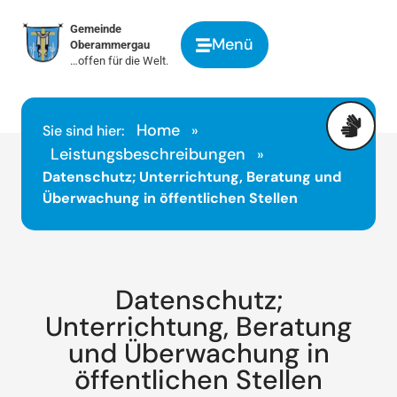
springen
Gemeinde
Menü
Oberammergau
…offen für die Welt.
Home
Sie sind hier:
»
Leistungsbeschreibungen
»
Datenschutz; Unterrichtung, Beratung und
Überwachung in öffentlichen Stellen
Datenschutz;
Unterrichtung, Beratung
und Überwachung in
öffentlichen Stellen