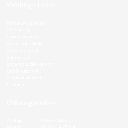
Wichtige Links
Rathauswegweiser
Verwaltung
Formularcenter
Gemeindepolitik
Stellenangebote
Impressum
Datenschutzerklärung
Barrierefreiheit
Gebärdensprache
Sitemap
Öffnungszeiten
Montag
08:00 – 12:00 Uhr
Dienstag
08:00 – 12:00 Uhr