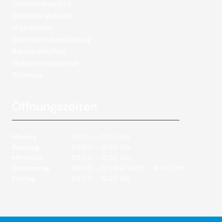
Gemeindepolitik
Stellenangebote
Impressum
Datenschutzerklärung
Barrierefreiheit
Gebärdensprache
Sitemap
Öffnungszeiten
Montag
08:00 – 12:00 Uhr
Dienstag
08:00 – 12:00 Uhr
Mittwoch
08:00 – 12:00 Uhr
Donnerstag
08:00 – 12:00 & 14:00 – 18:00 Uhr
Freitag
08:00 – 12:00 Uhr