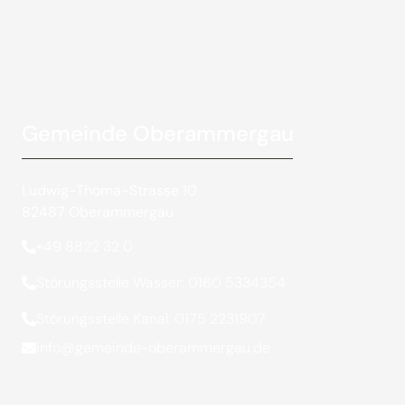
Gemeinde Oberammergau
Ludwig-Thoma-Strasse 10
82487 Oberammergau
+49 8822 32 0
Störungsstelle Wasser: 0160 5334354
Störungsstelle Kanal: 0175 2231907
info@gemeinde-oberammergau.de