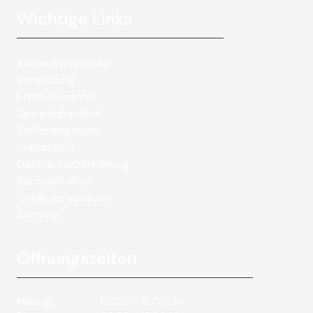
Wichtige Links
Rathauswegweiser
Verwaltung
Formularcenter
Gemeindepolitik
Stellenangebote
Impressum
Datenschutzerklärung
Barrierefreiheit
Gebärdensprache
Sitemap
Öffnungszeiten
Montag
08:00 – 12:00 Uhr