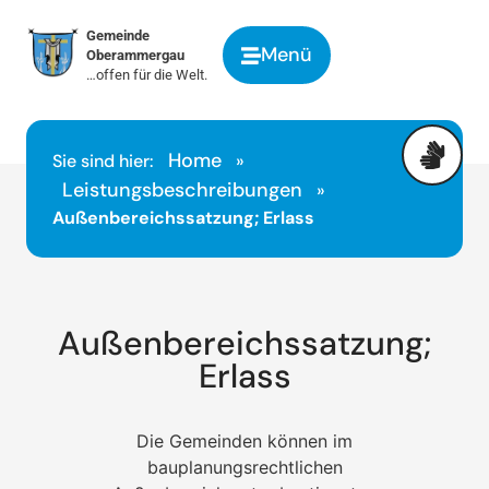
springen
Gemeinde
Menü
Oberammergau
…offen für die Welt.
Home
Sie sind hier:
»
Leistungsbeschreibungen
»
Außenbereichssatzung; Erlass
Außenbereichssatzung;
Erlass
Die Gemeinden können im
bauplanungsrechtlichen