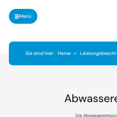
springen
Menü
Sie sind hier:
Home
»
Leistungsbesch
Abwassere
Die Abwasserentsor