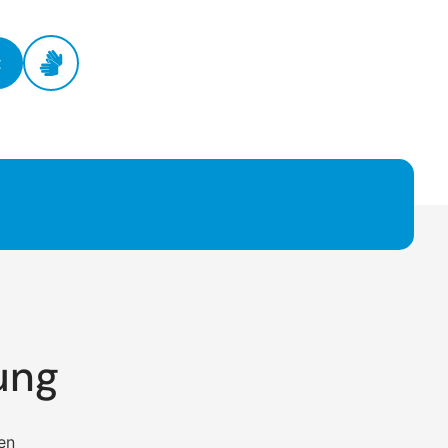
t
ung
en