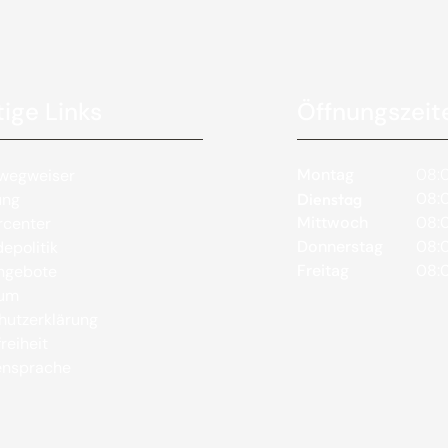
ige Links
Öffnungszeit
Montag
08:0
wegweiser
08:0
ung
Dienstag
Mittwoch
08:0
rcenter
Donnerstag
08:0
epolitik
Freitag
08:0
angebote
sum
hutzerklärung
reiheit
nsprache