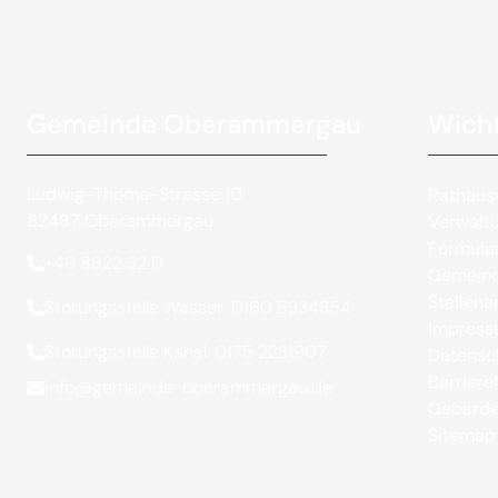
Gemeinde Oberammergau
Wicht
Ludwig-Thoma-Strasse 10
Rathaus
82487 Oberammergau
Verwalt
Formula
+49 8822 32 0
Gemeind
Stellen
Störungsstelle Wasser: 0160 5334354
Impres
Störungsstelle Kanal: 0175 2231907
Datensc
Barrieref
info@gemeinde-oberammergau.de
Gebärde
Sitemap