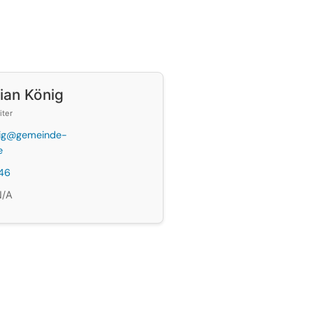
ian König
iter
nig@gemeinde-
e
46
N/A