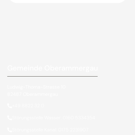
Gemeinde Oberammergau
Ludwig-Thoma-Strasse 10
82487 Oberammergau
+49 8822 32 0
Störungsstelle Wasser: 0160 5334354
Störungsstelle Kanal: 0175 2231907