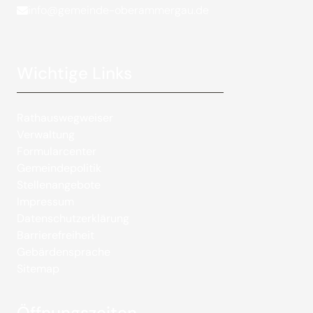
info@gemeinde-oberammergau.de
Wichtige Links
Rathauswegweiser
Verwaltung
Formularcenter
Gemeindepolitik
Stellenangebote
Impressum
Datenschutzerklärung
Barrierefreiheit
Gebärdensprache
Sitemap
Öffnungszeiten