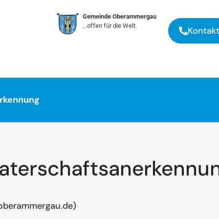
Gemeinde Oberammergau
…offen für die Welt.
Kontak
erkennung
aterschaftsanerkennu
-oberammergau.de)