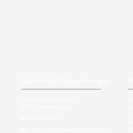
Gemeinde Oberammergau
W
Ludwig-Thoma-Strasse 10
R
82487 Oberammergau
V
Fo
+49 8822 32 0
Ge
St
Störungsstelle Wasser: 0160 5334354