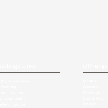
ichtige Links
Öffnungs
Montag
athauswegweiser
erwaltung
Dienstag
Mittwoch
rmularcenter
Donnerstag
meindepolitik
Freitag
ellenangebote