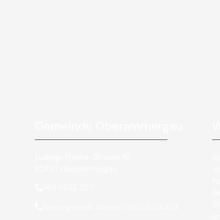
Gemeinde Oberammergau
W
Ludwig-Thoma-Strasse 10
R
82487 Oberammergau
V
Fo
+49 8822 32 0
Ge
St
Störungsstelle Wasser: 0160 5334354
I