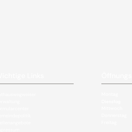
ichtige Links
Öffnungs
Montag
athauswegweiser
erwaltung
Dienstag
Mittwoch
rmularcenter
Donnerstag
meindepolitik
Freitag
ellenangebote
mpressum