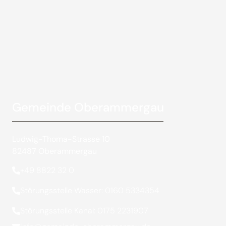
Gemeinde Oberammergau
Ludwig-Thoma-Strasse 10
82487 Oberammergau
+49 8822 32 0
Störungsstelle Wasser: 0160 5334354
Störungsstelle Kanal: 0175 2231907