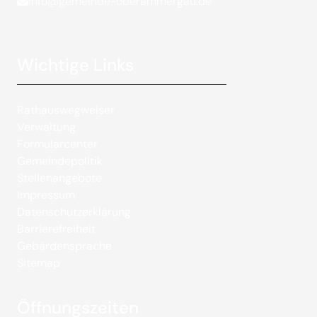
info@gemeinde-oberammergau.de
Wichtige Links
Rathauswegweiser
Verwaltung
Formularcenter
Gemeindepolitik
Stellenangebote
Impressum
Datenschutzerklärung
Barrierefreiheit
Gebärdensprache
Sitemap
Öffnungszeiten