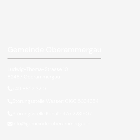
Gemeinde Oberammergau
Ludwig-Thoma-Strasse 10
82487 Oberammergau
+49 8822 32 0
Störungsstelle Wasser: 0160 5334354
Störungsstelle Kanal: 0175 2231907
info@gemeinde-oberammergau.de