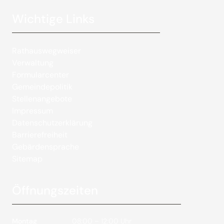
Wichtige Links
Rathauswegweiser
Verwaltung
Formularcenter
Gemeindepolitik
Stellenangebote
Impressum
Datenschutzerklärung
Barrierefreiheit
Gebärdensprache
Sitemap
Öffnungszeiten
Montag
08:00 – 12:00 Uhr