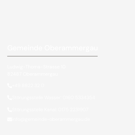
Gemeinde Oberammergau
Ludwig-Thoma-Strasse 10
82487 Oberammergau
+49 8822 32 0
Störungsstelle Wasser: 0160 5334354
Störungsstelle Kanal: 0175 2231907
info@gemeinde-oberammergau.de