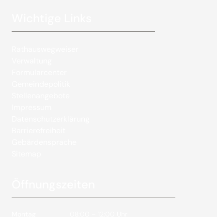
Wichtige Links
Rathauswegweiser
Verwaltung
Formularcenter
Gemeindepolitik
Stellenangebote
Impressum
Datenschutzerklärung
Barrierefreiheit
Gebärdensprache
Sitemap
Öffnungszeiten
Montag
08:00 – 12:00 Uhr