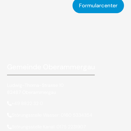
Formularcenter
Gemeinde Oberammergau
Ludwig-Thoma-Strasse 10
82487 Oberammergau
+49 8822 32 0
Störungsstelle Wasser: 0160 5334354
Störungsstelle Kanal: 0175 2231907