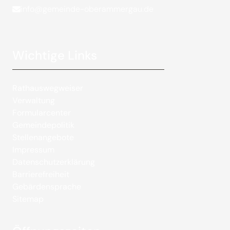
info@gemeinde-oberammergau.de
Wichtige Links
Rathauswegweiser
Verwaltung
Formularcenter
Gemeindepolitik
Stellenangebote
Impressum
Datenschutzerklärung
Barrierefreiheit
Gebärdensprache
Sitemap