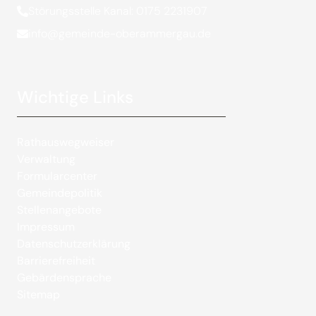
Störungsstelle Kanal: 0175 2231907
info@gemeinde-oberammergau.de
Wichtige Links
Rathauswegweiser
Verwaltung
Formularcenter
Gemeindepolitik
Stellenangebote
Impressum
Datenschutzerklärung
Barrierefreiheit
Gebärdensprache
Sitemap