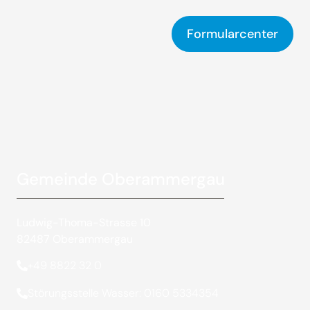
Formularcenter
Gemeinde Oberammergau
Ludwig-Thoma-Strasse 10
82487 Oberammergau
+49 8822 32 0
Störungsstelle Wasser: 0160 5334354