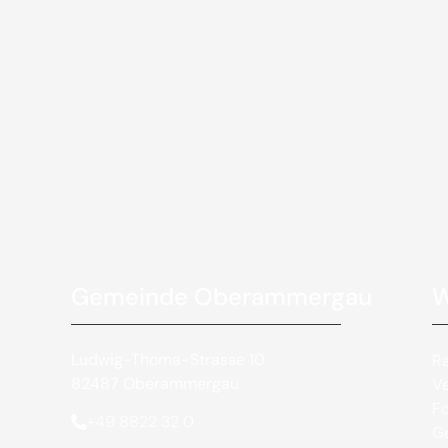
Gemeinde Oberammergau
W
Ludwig-Thoma-Strasse 10
R
82487 Oberammergau
V
Fo
+49 8822 32 0
Ge