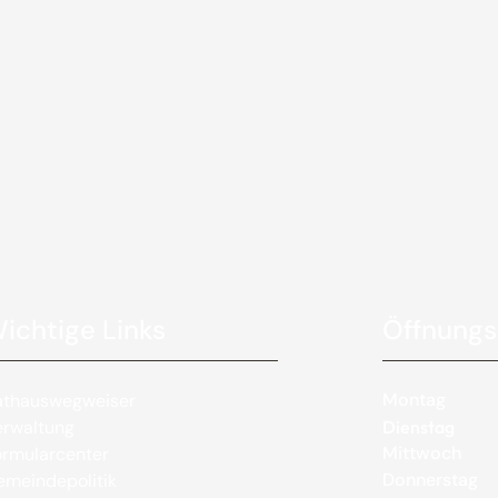
ichtige Links
Öffnungs
Montag
athauswegweiser
erwaltung
Dienstag
Mittwoch
rmularcenter
Donnerstag
meindepolitik