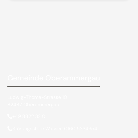
Gemeinde Oberammergau
Ludwig-Thoma-Strasse 10
82487 Oberammergau
+49 8822 32 0
Störungsstelle Wasser: 0160 5334354