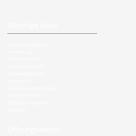
Wichtige Links
Rathauswegweiser
Verwaltung
Formularcenter
Gemeindepolitik
Stellenangebote
Impressum
Datenschutzerklärung
Barrierefreiheit
Gebärdensprache
Sitemap
Öffnungszeiten