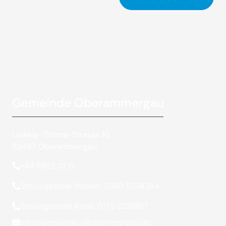
Gemeinde Oberammergau
Ludwig-Thoma-Strasse 10
82487 Oberammergau
+49 8822 32 0
Störungsstelle Wasser: 0160 5334354
Störungsstelle Kanal: 0175 2231907
info@gemeinde-oberammergau.de