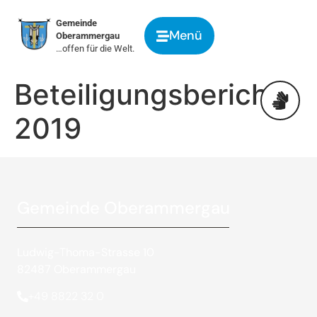
springen
Gemeinde
Menü
Oberammergau
…offen für die Welt.
Beteiligungsbericht
2019
Gemeinde Oberammergau
Ludwig-Thoma-Strasse 10
82487 Oberammergau
+49 8822 32 0