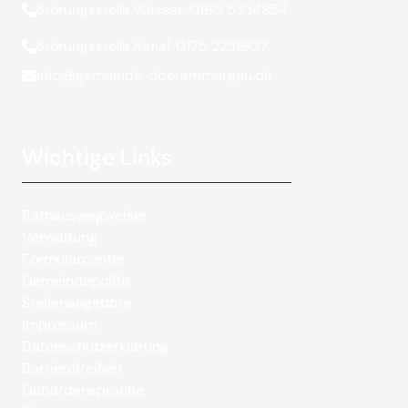
Störungsstelle Wasser: 0160 5334354
Störungsstelle Kanal: 0175 2231907
info@gemeinde-oberammergau.de
Wichtige Links
Rathauswegweiser
Verwaltung
Formularcenter
Gemeindepolitik
Stellenangebote
Impressum
Datenschutzerklärung
Barrierefreiheit
Gebärdensprache