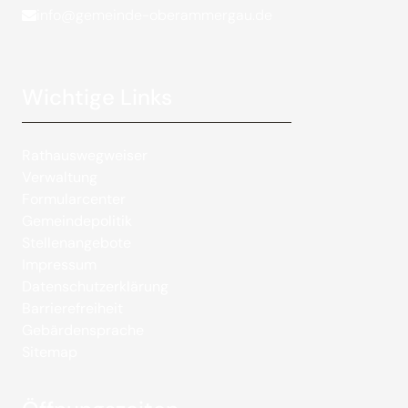
info@gemeinde-oberammergau.de
Wichtige Links
Rathauswegweiser
Verwaltung
Formularcenter
Gemeindepolitik
Stellenangebote
Impressum
Datenschutzerklärung
Barrierefreiheit
Gebärdensprache
Sitemap