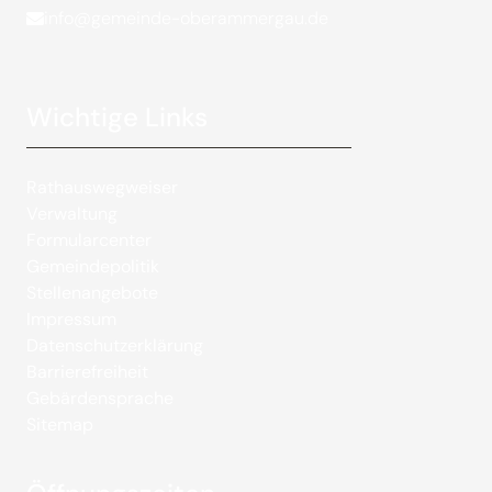
info@gemeinde-oberammergau.de
Wichtige Links
Rathauswegweiser
Verwaltung
Formularcenter
Gemeindepolitik
Stellenangebote
Impressum
Datenschutzerklärung
Barrierefreiheit
Gebärdensprache
Sitemap