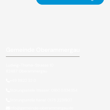
Gemeinde Oberammergau
Ludwig-Thoma-Strasse 10
82487 Oberammergau
+49 8822 32 0
Störungsstelle Wasser: 0160 5334354
Störungsstelle Kanal: 0175 2231907
info@gemeinde-oberammergau.de