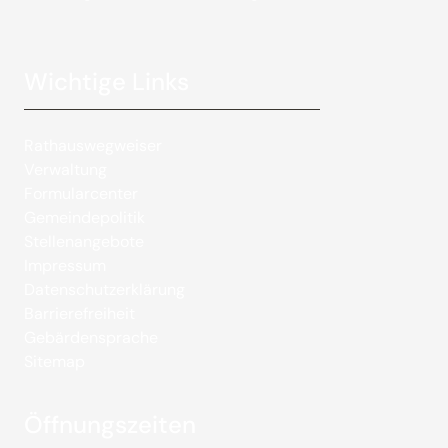
Wichtige Links
Rathauswegweiser
Verwaltung
Formularcenter
Gemeindepolitik
Stellenangebote
Impressum
Datenschutzerklärung
Barrierefreiheit
Gebärdensprache
Sitemap
Öffnungszeiten