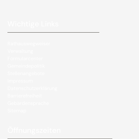
Wichtige Links
Rathauswegweiser
Verwaltung
Formularcenter
Gemeindepolitik
Stellenangebote
Impressum
Datenschutzerklärung
Barrierefreiheit
Gebärdensprache
Sitemap
Öffnungszeiten