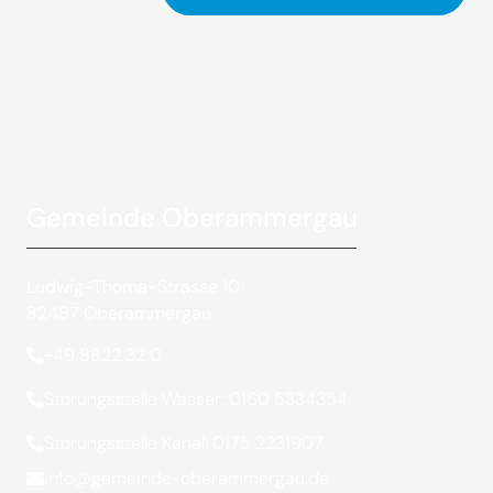
Gemeinde Oberammergau
Ludwig-Thoma-Strasse 10
82487 Oberammergau
+49 8822 32 0
Störungsstelle Wasser: 0160 5334354
Störungsstelle Kanal: 0175 2231907
info@gemeinde-oberammergau.de