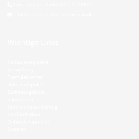
Störungsstelle Kanal: 0175 2231907
info@gemeinde-oberammergau.de
Wichtige Links
Rathauswegweiser
Verwaltung
Formularcenter
Gemeindepolitik
Stellenangebote
Impressum
Datenschutzerklärung
Barrierefreiheit
Gebärdensprache
Sitemap