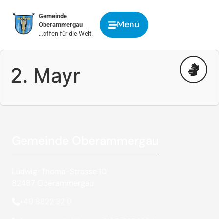
springen
Gemeinde
Menü
Oberammergau
…offen für die Welt.
2. Mayr
Gemeinde Oberammergau
Ludwig-Thoma-Strasse 10
82487 Oberammergau
+49 8822 32 0