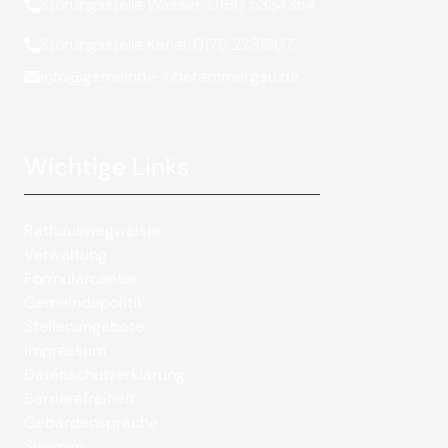
Störungsstelle Wasser: 0160 5334354
Störungsstelle Kanal: 0175 2231907
info@gemeinde-oberammergau.de
Wichtige Links
Rathauswegweiser
Verwaltung
Formularcenter
Gemeindepolitik
Stellenangebote
Impressum
Datenschutzerklärung
Barrierefreiheit
Gebärdensprache
Sitemap