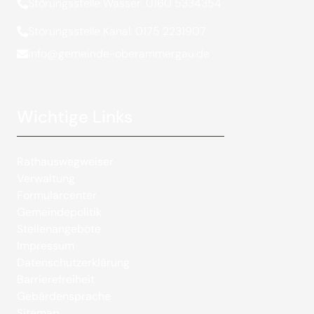
Störungsstelle Wasser: 0160 5334354
Störungsstelle Kanal: 0175 2231907
info@gemeinde-oberammergau.de
Wichtige Links
Rathauswegweiser
Verwaltung
Formularcenter
Gemeindepolitik
Stellenangebote
Impressum
Datenschutzerklärung
Barrierefreiheit
Gebärdensprache
Sitemap