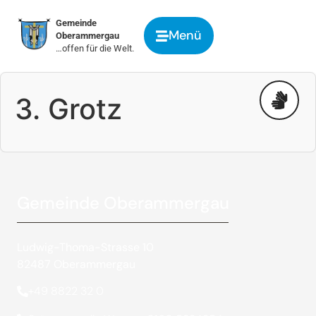
springen
Gemeinde
Menü
Oberammergau
…offen für die Welt.
3. Grotz
Gemeinde Oberammergau
Ludwig-Thoma-Strasse 10
82487 Oberammergau
+49 8822 32 0