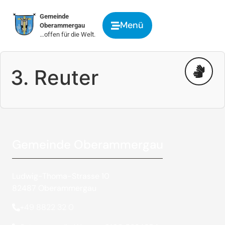
springen
Gemeinde
Menü
Oberammergau
…offen für die Welt.
3. Reuter
Gemeinde Oberammergau
Ludwig-Thoma-Strasse 10
82487 Oberammergau
+49 8822 32 0