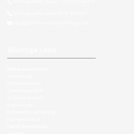
Störungsstelle Wasser: 0160 5334354
Störungsstelle Kanal: 0175 2231907
info@gemeinde-oberammergau.de
Wichtige Links
Rathauswegweiser
Verwaltung
Formularcenter
Gemeindepolitik
Stellenangebote
Impressum
Datenschutzerklärung
Barrierefreiheit
Gebärdensprache
Sitemap