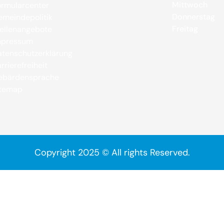
Mittwoch
rmularcenter
Donnerstag
meindepolitik
Freitag
ellenangebote
mpressum
tenschutzerklärung
rrierefreiheit
ebärdensprache
itemap
Copyright 2025 © All rights Reserved.