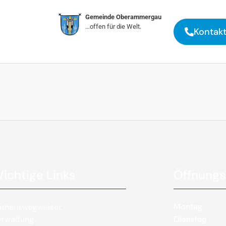
Gemeinde Oberammergau
…offen für die Welt.
Kontak
ichtige Links
Öffnungs
Montag
athauswegweiser
erwaltung
Dienstag