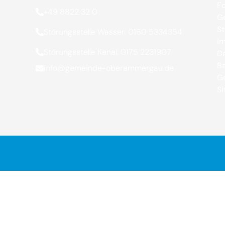
Fo
+49 8822 32 0
Ge
St
Störungsstelle Wasser: 0160 5334354
I
Störungsstelle Kanal: 0175 2231907
Da
Ba
info@gemeinde-oberammergau.de
G
S